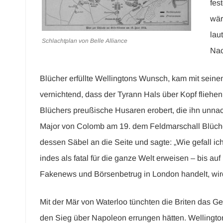
fes
wär
lau
Schlachtplan von Belle Alliance
Nac
Blücher erfüllte Wellingtons Wunsch, kam mit seine
vernichtend, dass der Tyrann Hals über Kopf flieh
Blüchers preußische Husaren erobert, die ihn unnac
Major von Colomb am 19. dem Feldmarschall Blüche
dessen Säbel an die Seite und sagte: „Wie gefall i
indes als fatal für die ganze Welt erweisen – bis a
Fakenews und Börsenbetrug in London handelt, wird
Mit der Mär von Waterloo tünchten die Briten das 
den Sieg über Napoleon errungen hätten. Wellington 