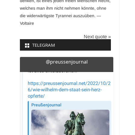
denken, ist eines jeden freien Menschen Recht,
welches man ihm nicht nehmen könnte, ohne
die widerwärtigste Tyrannei auszuüben. —
Voltaire
Next quote »
TELEGRAM
@preussenjournal