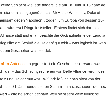
keine Schlacht wie jede andere, die am 18. Juni 1815 nahe de
n standen sich gegenüber, als Sir Arthur Wellesley, Duke of
meinsam gegen Napoleon I. zogen, um Europa von dessen 18-
ut, wird zwei Dinge feststellen: Erstens findet sich darin die
le Alliance stattfand (man beachte die Großaufnahme der Landka
iegsfilm am Schluß die Heldenfigur fehlt – was logisch ist, we
us dem Geschehen ausblendet.
mfilm Waterloo
hingegen stellt die Geschehnisse zwar etwas
cht dar – das Schlachtgeschehen von Belle Alliance wird indes
tolz und Heldenmut war 1929 schließlich noch nicht von der
wohnt im 21. Jahrhundert einen Stummfilm anzuschauen, denno
wert
– alleine schon deshalb, weil nicht sehr viele filmische