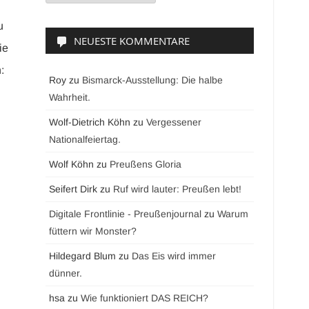
u
NEUESTE KOMMENTARE
ie
:
Roy
zu
Bismarck-Ausstellung: Die halbe
Wahrheit.
Wolf-Dietrich Köhn
zu
Vergessener
Nationalfeiertag.
Wolf Köhn
zu
Preußens Gloria
Seifert Dirk
zu
Ruf wird lauter: Preußen lebt!
Digitale Frontlinie - Preußenjournal
zu
Warum
füttern wir Monster?
Hildegard Blum
zu
Das Eis wird immer
dünner.
hsa
zu
Wie funktioniert DAS REICH?