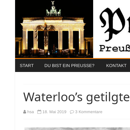
START
DU BIST EIN PREUSSE?
KONTAKT
Waterloo’s getilgt
zu
hsa
18. Mai 2019
3 Kommentare
Waterloo’s