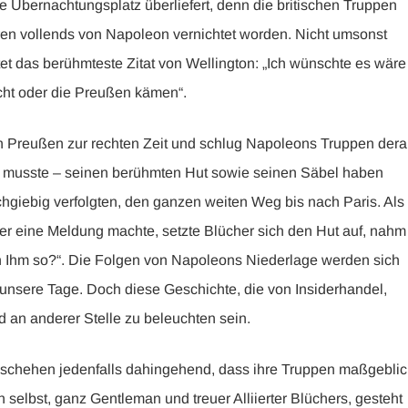
te Übernachtungsplatz überliefert, denn die britischen Truppen
en vollends von Napoleon vernichtet worden. Nicht umsonst
tet das berühmteste Zitat von Wellington: „Ich wünschte es wäre
ht oder die Preußen kämen“.
n Preußen zur rechten Zeit und schlug Napoleons Truppen dera
en musste – seinen berühmten Hut sowie seinen Säbel haben
hgiebig verfolgten, den ganzen weiten Weg bis nach Paris. Als
r eine Meldung machte, setzte Blücher sich den Hut auf, nahm
ch Ihm so?“. Die Folgen von Napoleons Niederlage werden sich
uf unsere Tage. Doch diese Geschichte, die von Insiderhandel,
 an anderer Stelle zu beleuchten sein.
Geschehen jedenfalls dahingehend, dass ihre Truppen maßgebli
selbst, ganz Gentleman und treuer Alliierter Blüchers, gesteht