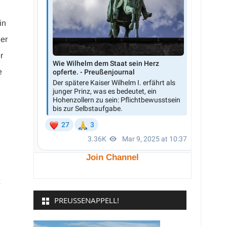
in
ner
r
e
Join Channel
PREUSSENAPPELL!