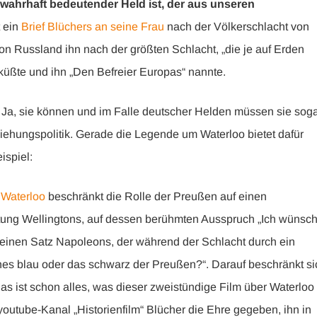
 wahrhaft bedeutender Held ist, der aus unseren
t ein
Brief Blüchers an seine Frau
nach der Völkerschlacht von
von Russland ihn nach der größten Schlacht, „die je auf Erden
g küßte und ihn „Den Befreier Europas“ nannte.
Ja, sie können und im Falle deutscher Helden müssen sie sog
rziehungspolitik. Gerade die Legende um Waterloo bietet dafür
ispiel:
m
Waterloo
beschränkt die Rolle der Preußen auf einen
ltung Wellingtons, auf dessen berühmten Ausspruch „Ich wünsch
einen Satz Napoleons, der während der Schlacht durch ein
isches blau oder das schwarz der Preußen?“. Darauf beschränkt si
das ist schon alles, was dieser zweistündige Film über Waterloo
utube-Kanal „Historienfilm“ Blücher die Ehre gegeben, ihn in