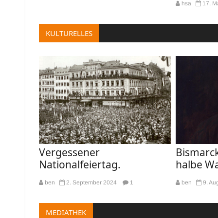
hsa
17. M
KULTURELLES
Vergessener
Bismarck
Nationalfeiertag.
halbe Wa
ben
2. September 2024
1
ben
9. Au
MEDIATHEK