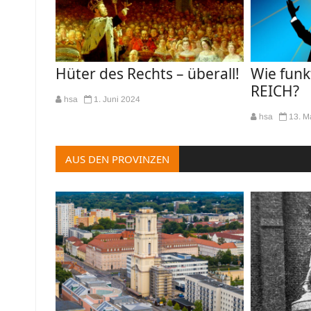
Hüter des Rechts – überall!
Wie funk
REICH?
hsa
1. Juni 2024
hsa
13. M
AUS DEN PROVINZEN