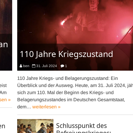
an
110 Jahre Kriegszustand
ben
31. Juli 2024
1
110 Jahre Kriegs- und Belagerungszustand: Ein
ist
Überblick und der Ausweg. Heute, am 31. Juli 2024, jäh
 Am
sich zum 110. Mal der Beginn des Kriegs- und
sen »
Belagerungszustandes im Deutschen Gesamtstaat,
dem…
weiterlesen »
Schlusspunkt des
en
Befreiungskrieges: