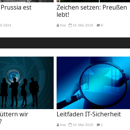
 Prussia est
Zeichen setzen: Preußen
lebt!
uli 2024
hsa
16. Mai 2019
8
üttern wir
Leitfaden IT-Sicherheit
?
hsa
10. Mai 2019
1