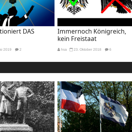
tioniert DAS
Immernoch Königreich,
kein Freistaat
ai 2019
2
hsa
23. Oktober 2018
6