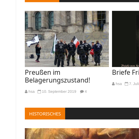
Preußen im
Briefe F
Belagerungszustand!
hsa
7. Jul
hsa
10. September 2019
4
HISTORISCHES