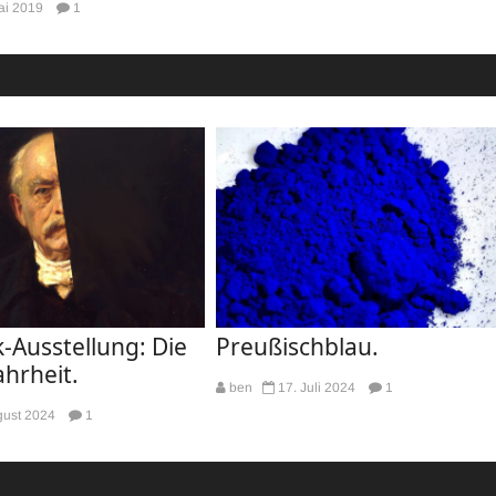
ai 2019
1
-Ausstellung: Die
Preußischblau.
hrheit.
ben
17. Juli 2024
1
gust 2024
1