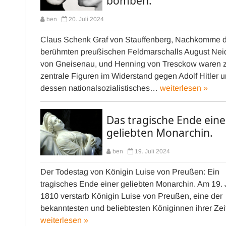
bomben.
ben
20. Juli 2024
Claus Schenk Graf von Stauffenberg, Nachkomme 
berühmten preußischen Feldmarschalls August Nei
von Gneisenau, und Henning von Tresckow waren 
zentrale Figuren im Widerstand gegen Adolf Hitler 
dessen nationalsozialistisches…
weiterlesen »
Das tragische Ende eine
geliebten Monarchin.
ben
19. Juli 2024
Der Todestag von Königin Luise von Preußen: Ein
tragisches Ende einer geliebten Monarchin. Am 19. 
1810 verstarb Königin Luise von Preußen, eine der
bekanntesten und beliebtesten Königinnen ihrer Ze
weiterlesen »