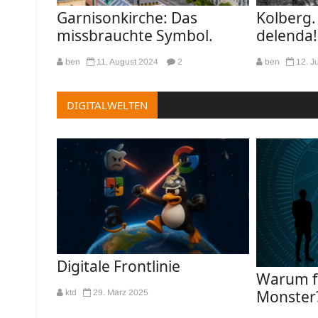
Garnisonkirche: Das
Kolberg.
missbrauchte Symbol.
delenda!
ben
11. August 2024
2
ben
12. J
DIGITALWELTEN
Digitale Frontlinie
Warum f
Monster
ktd
29. März 2025