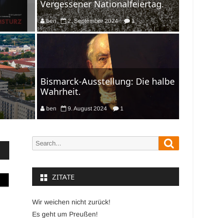
Vergessener Nationalfeiertag.
ben
2. September 2024
1
Bismarck-Ausstellung: Die halbe
Wahrheit.
ben
9. August 2024
1
Search
Search
for:
ZITATE
Wir weichen nicht zurück!
Es geht um Preußen!