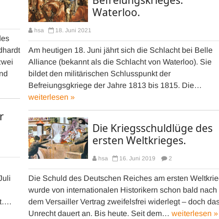
Waterloo.
hsa
18. Juni 2021
des
dhardt
Am heutigen 18. Juni jährt sich die Schlacht bei Belle
zwei
Alliance (bekannt als die Schlacht von Waterloo). Sie
und
bildet den militärischen Schlusspunkt der
Befreiungsgkriege der Jahre 1813 bis 1815. Die…
weiterlesen »
r
Die Kriegsschuldlüge des
ersten Weltkrieges.
hsa
16. Juni 2019
2
Juli
Die Schuld des Deutschen Reiches am ersten Weltkri
wurde von internationalen Historikern schon bald nach
it….
dem Versailler Vertrag zweifelsfrei widerlegt – doch da
Unrecht dauert an. Bis heute. Seit dem…
weiterlesen »