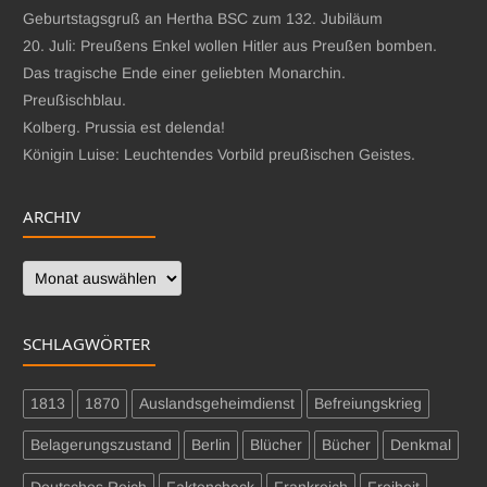
Geburtstagsgruß an Hertha BSC zum 132. Jubiläum
20. Juli: Preußens Enkel wollen Hitler aus Preußen bomben.
Das tragische Ende einer geliebten Monarchin.
Preußischblau.
Kolberg. Prussia est delenda!
Königin Luise: Leuchtendes Vorbild preußischen Geistes.
ARCHIV
Archiv
SCHLAGWÖRTER
1813
1870
Auslandsgeheimdienst
Befreiungskrieg
Belagerungszustand
Berlin
Blücher
Bücher
Denkmal
Deutsches Reich
Faktencheck
Frankreich
Freiheit