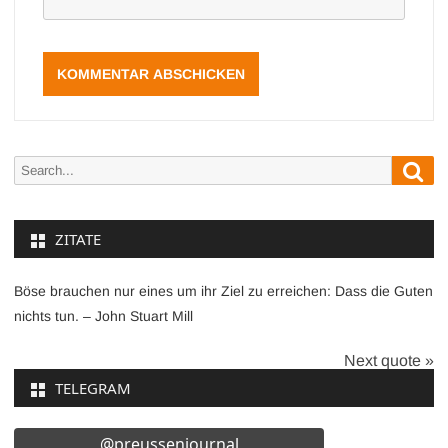
Sea
Search
for:
ZITATE
Böse brauchen nur eines um ihr Ziel zu erreichen: Dass die Guten
nichts tun. – John Stuart Mill
Next quote »
TELEGRAM
@preussenjournal