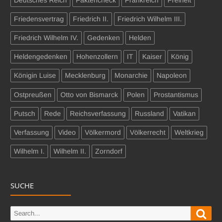
Friedensvertrag
Friedrich II.
Friedrich Wilhelm III.
Friedrich Wilhelm IV.
Gedenken
Helden
Heldengedenken
Hohenzollern
IT
Kaiser
König
Königin Luise
Mecklenburg
Monarchie
Napoleon
Ostpreußen
Otto von Bismarck
Polen
Prostantismus
Putsch
Rede
Reichsverfassung
Russland
Vatikan
Verfassung
Video
Völkermord
Völkerrecht
Weltkrieg
Wilhelm I.
Wilhelm II.
Zorndorf
SUCHE
Sear
Search