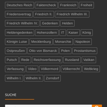
Deutsches Reich
Faktencheck
Frankreich
Freiheit
Friedensvertrag
Friedrich II.
Friedrich Wilhelm III.
Friedrich Wilhelm IV.
Gedenken
Helden
Heldengedenken
Hohenzollern
IT
Kaiser
König
Königin Luise
Mecklenburg
Monarchie
Napoleon
Ostpreußen
Otto von Bismarck
Polen
Prostantismus
Putsch
Rede
Reichsverfassung
Russland
Vatikan
Verfassung
Video
Völkermord
Völkerrecht
Weltkrieg
Wilhelm I.
Wilhelm II.
Zorndorf
SUCHE