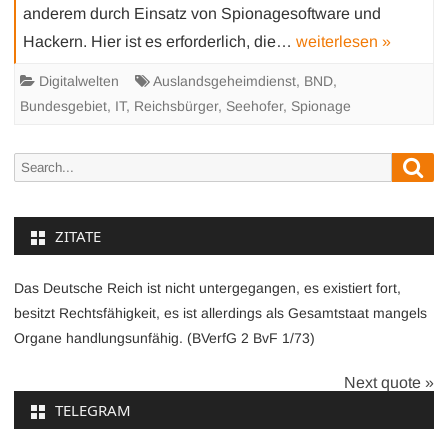
anderem durch Einsatz von Spionagesoftware und
Hackern. Hier ist es erforderlich, die…
weiterlesen »
Digitalwelten
Auslandsgeheimdienst
,
BND
,
Bundesgebiet
,
IT
,
Reichsbürger
,
Seehofer
,
Spionage
Sea
Search
for:
ZITATE
Das Deutsche Reich ist nicht untergegangen, es existiert fort,
besitzt Rechtsfähigkeit, es ist allerdings als Gesamtstaat mangels
Organe handlungsunfähig. (BVerfG 2 BvF 1/73)
Next quote »
TELEGRAM