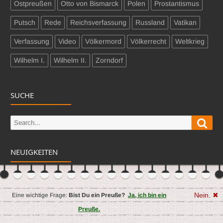
Ostpreußen
Otto von Bismarck
Polen
Prostantismus
Putsch
Rede
Reichsverfassung
Russland
Vatikan
Verfassung
Video
Völkermord
Völkerrecht
Weltkrieg
Wilhelm I.
Wilhelm II.
Zorndorf
SUCHE
Sear
Search
for:
NEUIGKEITEN
Nein. ✖
Eine wichtige Frage:
Bist Du ein Preuße?
Ja, ich bin ein
Preuße.