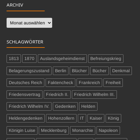
ARCHIV
Archiv
SCHLAGWÖRTER
1813
1870
Auslandsgeheimdienst
Befreiungskrieg
Belagerungszustand
Berlin
Blücher
Bücher
Denkmal
Deutsches Reich
Faktencheck
Frankreich
Freiheit
Friedensvertrag
Friedrich II.
Friedrich Wilhelm III.
Friedrich Wilhelm IV.
Gedenken
Helden
Heldengedenken
Hohenzollern
IT
Kaiser
König
Königin Luise
Mecklenburg
Monarchie
Napoleon