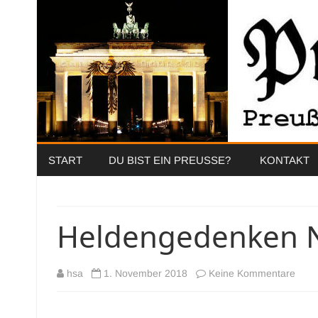
START
DU BIST EIN PREUSSE?
KONTAKT
Heldengedenken N
zu
hsa
1. November 2018
Keine Kommentare
Held