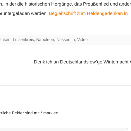
n, in der die historischen Hergänge, das Preußenlied und ande
 heruntergeladen werden:
Begleitschrift zum Heldengedenken in
enken
,
Luisenkreis
,
Napoleon
,
Nossentin
,
Video
8
Denk ich an Deutschlands ew’ge Winternacht
erliche Felder sind mit
*
markiert