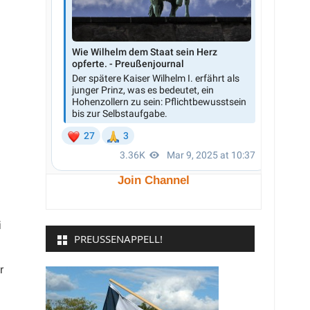
Join Channel
i
PREUSSENAPPELL!
r