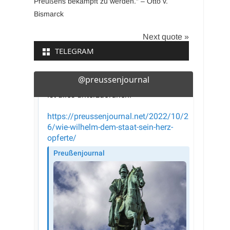
Preußens bekämpft zu werden.“ – Otto v.
Bismarck
Next quote »
TELEGRAM
@preussenjournal