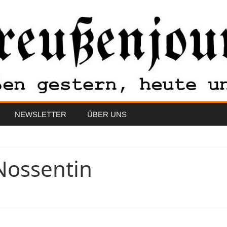
Skip
NEWSLETTER
ÜBER UNS
to
content
ossentin
engedenken