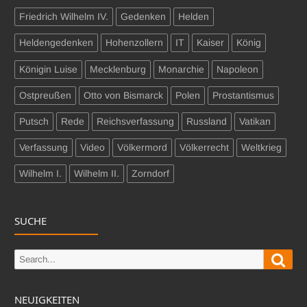
Friedrich Wilhelm IV.
Gedenken
Helden
Heldengedenken
Hohenzollern
IT
Kaiser
König
Königin Luise
Mecklenburg
Monarchie
Napoleon
Ostpreußen
Otto von Bismarck
Polen
Prostantismus
Putsch
Rede
Reichsverfassung
Russland
Vatikan
Verfassung
Video
Völkermord
Völkerrecht
Weltkrieg
Wilhelm I.
Wilhelm II.
Zorndorf
SUCHE
Sear
Search
for:
NEUIGKEITEN