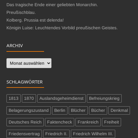
Das tragische Ende einer geliebten Monarchin.
Preußischblau.
Kolberg. Prussia est delenda!
Königin Luise: Leuchtendes Vorbild preußischen Geistes.
ARCHIV
Archiv
SCHLAGWÖRTER
1813
1870
Auslandsgeheimdienst
Befreiungskrieg
Belagerungszustand
Berlin
Blücher
Bücher
Denkmal
Deutsches Reich
Faktencheck
Frankreich
Freiheit
Friedensvertrag
Friedrich II.
Friedrich Wilhelm III.