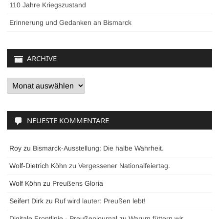
110 Jahre Kriegszustand
Erinnerung und Gedanken an Bismarck
ARCHIVE
Archive
NEUESTE KOMMENTARE
Roy
zu
Bismarck-Ausstellung: Die halbe Wahrheit.
Wolf-Dietrich Köhn
zu
Vergessener Nationalfeiertag.
Wolf Köhn
zu
Preußens Gloria
Seifert Dirk
zu
Ruf wird lauter: Preußen lebt!
Digitale Frontlinie - Preußenjournal
zu
Warum füttern wir