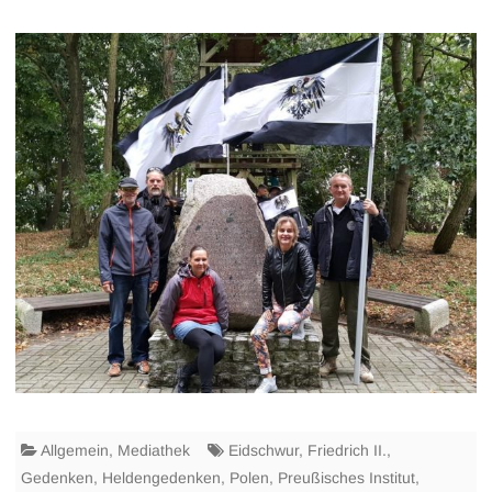
Allgemein
,
Mediathek
Eidschwur
,
Friedrich II.
,
Gedenken
,
Heldengedenken
,
Polen
,
Preußisches Institut
,