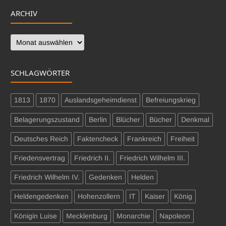
ARCHIV
Archiv
SCHLAGWÖRTER
1813
1870
Auslandsgeheimdienst
Befreiungskrieg
Belagerungszustand
Berlin
Blücher
Bücher
Denkmal
Deutsches Reich
Faktencheck
Frankreich
Freiheit
Friedensvertrag
Friedrich II.
Friedrich Wilhelm III.
Friedrich Wilhelm IV.
Gedenken
Helden
Heldengedenken
Hohenzollern
IT
Kaiser
König
Königin Luise
Mecklenburg
Monarchie
Napoleon