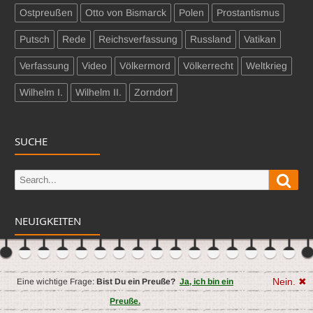
Ostpreußen
Otto von Bismarck
Polen
Prostantismus
Putsch
Rede
Reichsverfassung
Russland
Vatikan
Verfassung
Video
Völkermord
Völkerrecht
Weltkrieg
Wilhelm I.
Wilhelm II.
Zorndorf
SUCHE
Sear
Search
for:
NEUIGKEITEN
Nein. ✖
Eine wichtige Frage:
Bist Du ein Preuße?
Ja, ich bin ein
Preuße.