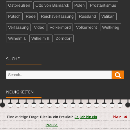
Ostpreußen
Otto von Bismarck
Polen
Prostantismus
Putsch
Rede
Reichsverfassung
Russland
Vatikan
Verfassung
Video
Völkermord
Völkerrecht
Weltkrieg
Wilhelm I.
Wilhelm II.
Zorndorf
SUCHE
Sear
Search
for:
NEUIGKEITEN
Nein. ✖
Eine wichtige Frage:
Bist Du ein Preuße?
Ja, ich bin ein
Preuße.