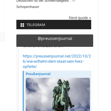
Deutschen ist die Schwerfälligkeit.“ —
Schopenhauer
Next quote »
TELEGRAM
@preussenjournal