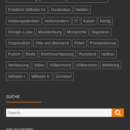
Friedrich Wilhelm IV.
Gedenken
Helden
Heldengedenken
Hohenzollern
IT
Kaiser
König
Königin Luise
Mecklenburg
Monarchie
Napoleon
Ostpreußen
Otto von Bismarck
Polen
Prostantismus
Putsch
Rede
Reichsverfassung
Russland
Vatikan
Verfassung
Video
Völkermord
Völkerrecht
Weltkrieg
Wilhelm I.
Wilhelm II.
Zorndorf
SUCHE
Sear
Search
for:
NEUIGKEITEN