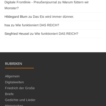
Digitale Frontlinie - Preußenjournal
zu
Warum füttern wir
Monster?
Hildegard Blum
zu
Das Eis wird immer dünner.
hsa
zu
Wie funktioniert DAS REICH?
Siegfried Heusel
zu
Wie funktioniert DAS REICH?
RUBRIKEN
Allgemein
Digitalwelten
Friedrich der Große
Briefe
Gedichte und Lieder
Historisches