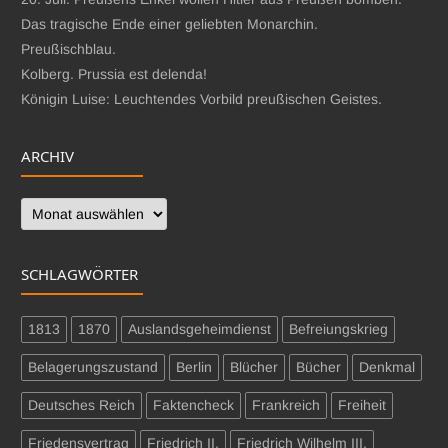
Das tragische Ende einer geliebten Monarchin.
Preußischblau.
Kolberg. Prussia est delenda!
Königin Luise: Leuchtendes Vorbild preußischen Geistes.
ARCHIV
Archiv
SCHLAGWÖRTER
1813
1870
Auslandsgeheimdienst
Befreiungskrieg
Belagerungszustand
Berlin
Blücher
Bücher
Denkmal
Deutsches Reich
Faktencheck
Frankreich
Freiheit
Friedensvertrag
Friedrich II.
Friedrich Wilhelm III.