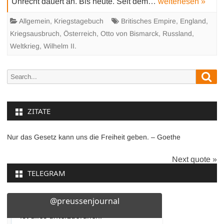
Unrecht dauert an. Bis heute. Seit dem…
weiterlesen »
Allgemein
,
Kriegstagebuch
Britisches Empire
,
England
,
Kriegsausbruch
,
Österreich
,
Otto von Bismarck
,
Russland
,
Weltkrieg
,
Wilhelm II.
Sea
Search
for:
ZITATE
Nur das Gesetz kann uns die Freiheit geben. – Goethe
Next quote »
TELEGRAM
@preussenjournal